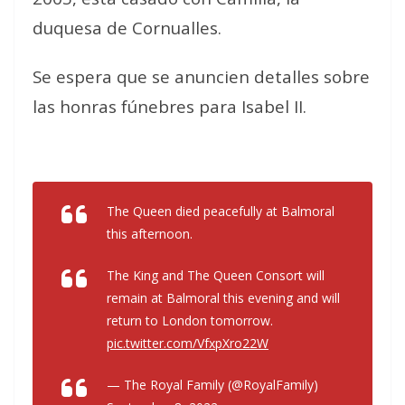
duquesa de Cornualles.
Se espera que se anuncien detalles sobre
las honras fúnebres para Isabel II.
The Queen died peacefully at Balmoral
this afternoon.
The King and The Queen Consort will
remain at Balmoral this evening and will
return to London tomorrow.
pic.twitter.com/VfxpXro22W
— The Royal Family (@RoyalFamily)