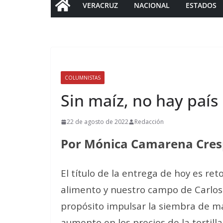
VERACRUZ
NACIONAL
ESTADOS
COLUMNISTAS
Sin maíz, no hay país
22 de agosto de 2022
Redacción
Por Mónica Camarena Cre
El título de la entrega de hoy es 
alimento y nuestro campo de Carlos
propósito impulsar la siembra de m
aumento en los precios de la tortill