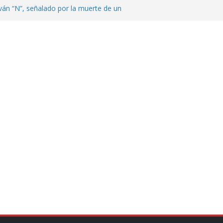
ván “N”, señalado por la muerte de un
nterrey
DE CENTROAMÉRICA! TRICOLOR
VEZ EL MEDALLERO
 Argentina para despedir a su padre, Jorge
 ‘viejitos’, Morena suspende derechos
alvatori y Grace Palomares
en Veracruz; aumentan a 33 los
lmente secos