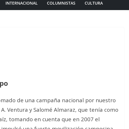
INTERNACIONAL
COLUMNISTAS
CULTURA
spo
retomado de una campaña nacional por nuestro
 A. Ventura y Salomé Almaraz, que tenía como
aíz, tomando en cuenta que en 2007 el
a impulsó una fuerte movilización campesina.