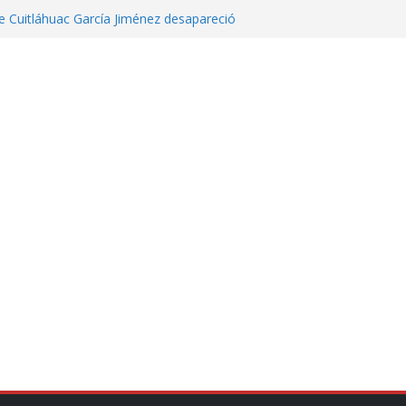
 Cuitláhuac García Jiménez desapareció
eta contra diputado del PT! Lo acusa de
 tranquilidad tras casos de ciclosporiasis
Aguirre no es asunto político: Sheinbaum
echa, hora y sede para el examen de
?