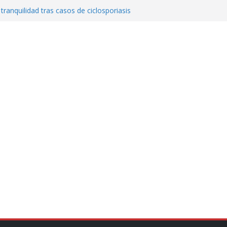
 tranquilidad tras casos de ciclosporiasis
al ingenio San Pedro y proteger cientos
eta contra diputado del PT! Lo acusa de
a el poder en Colombia y promete una
ontra el narcoterrorismo
stablecimiento de vínculos con México:
manos”