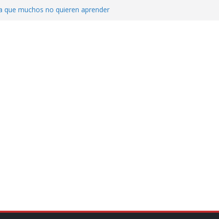
ica que muchos no quieren aprender
cluyendo a narcopolíticos”: dijo el director
iones contra el CJNG
ra el crimen patrimonial
do… o el defensor inesperado
de difamaciones, las audiencias no tienen
pulsa