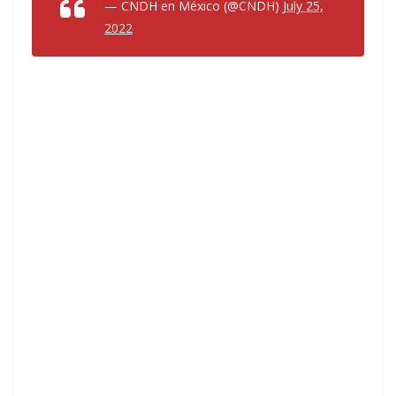
— CNDH en México (@CNDH)
July 25,
2022