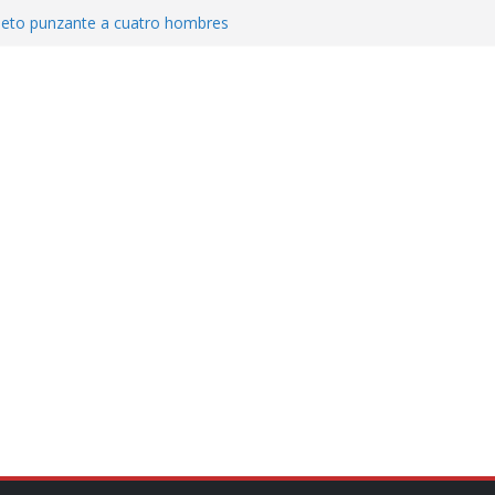
jeto punzante a cuatro hombres
Aguirre, exgobernador de Guerrero, por
var la exportación de aguacate de
tados Unidos
zación a escuelas para dejar el esquema
cución política en casos de desafuero
 Movimiento Ciudadano