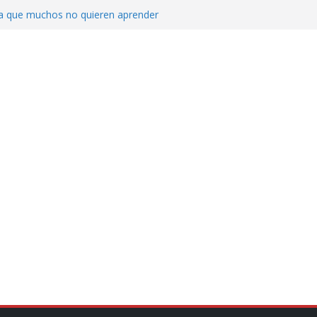
ica que muchos no quieren aprender
cluyendo a narcopolíticos”: dijo el director
iones contra el CJNG
ra el crimen patrimonial
do… o el defensor inesperado
de difamaciones, las audiencias no tienen
pulsa