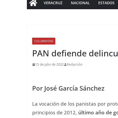
VERACRUZ
NACIONAL
ESTADOS
COLUMNISTAS
PAN defiende delinc
15 de julio de 2022
Redacción
Por José García Sánchez
La vocación de los panistas por pro
principios de 2012,
último año de g