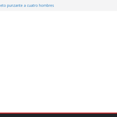
jeto punzante a cuatro hombres
Aguirre, exgobernador de Guerrero, por
var la exportación de aguacate de
tados Unidos
zación a escuelas para dejar el esquema
cución política en casos de desafuero
 Movimiento Ciudadano