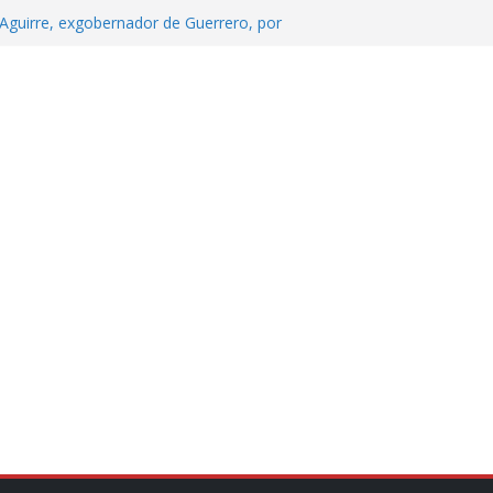
Aguirre, exgobernador de Guerrero, por
 tranquilidad tras casos de ciclosporiasis
Aguirre no es asunto político: Sheinbaum
echa, hora y sede para el examen de
?
 Cuitláhuac García Jiménez desapareció