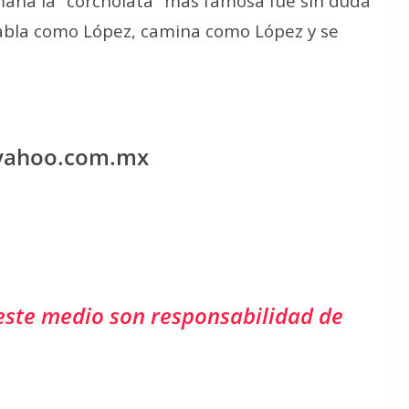
emana la “corcholata” más famosa fue sin duda
habla como López, camina como López y se
yahoo.com.mx
este medio son responsabilidad de