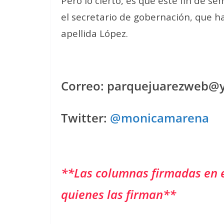
Pero lo cierto, es que este fin de s
el secretario de gobernación, que 
apellida López.
Correo: parquejuarezweb@
Twitter:
@monicamarena
**Las columnas firmadas en 
quienes las firman**