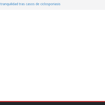
 tranquilidad tras casos de ciclosporiasis
al ingenio San Pedro y proteger cientos
eta contra diputado del PT! Lo acusa de
a el poder en Colombia y promete una
ontra el narcoterrorismo
stablecimiento de vínculos con México:
manos”