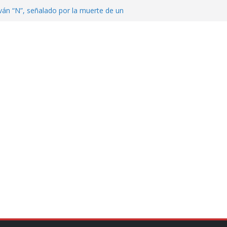
ván “N”, señalado por la muerte de un
nterrey
DE CENTROAMÉRICA! TRICOLOR
VEZ EL MEDALLERO
 Argentina para despedir a su padre, Jorge
 ‘viejitos’, Morena suspende derechos
alvatori y Grace Palomares
en Veracruz; aumentan a 33 los
lmente secos