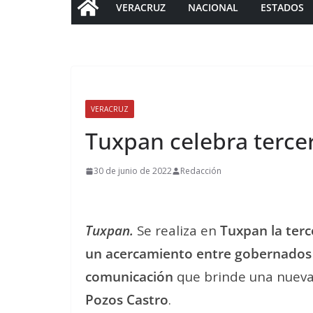
VERACRUZ
NACIONAL
ESTADOS
VERACRUZ
Tuxpan celebra tercer
30 de junio de 2022
Redacción
Tuxpan.
Se realiza en
Tuxpan la terc
un acercamiento entre gobernados
comunicación
que brinde una nueva v
Pozos Castro
.