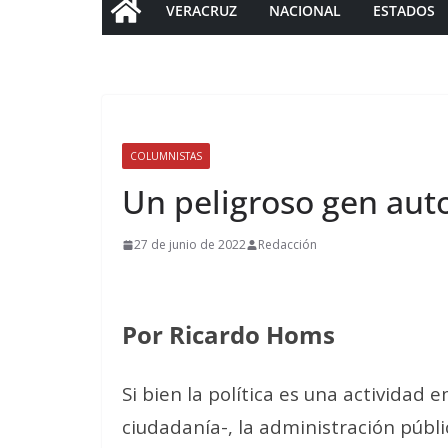
VERACRUZ
NACIONAL
ESTADOS
COLUMNISTAS
Un peligroso gen auto
27 de junio de 2022
Redacción
Por Ricardo Homs
Si bien la política es una actividad 
ciudadanía-, la administración públ