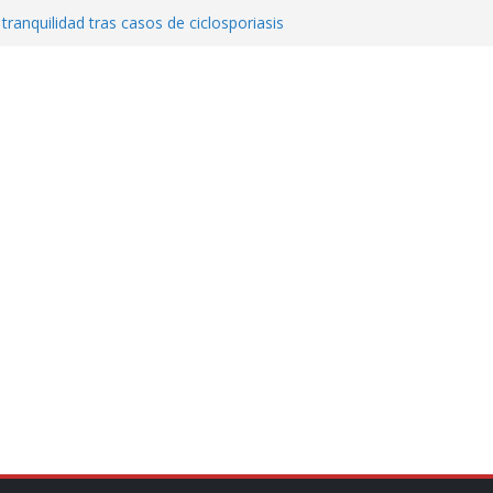
 tranquilidad tras casos de ciclosporiasis
al ingenio San Pedro y proteger cientos
eta contra diputado del PT! Lo acusa de
a el poder en Colombia y promete una
ontra el narcoterrorismo
stablecimiento de vínculos con México:
manos”