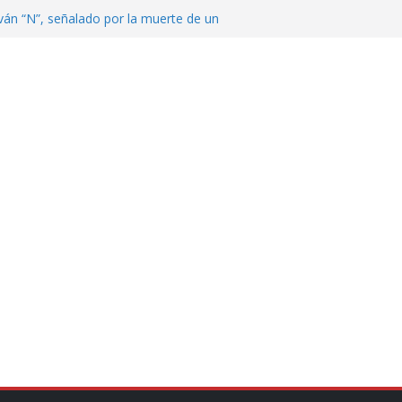
ván “N”, señalado por la muerte de un
nterrey
DE CENTROAMÉRICA! TRICOLOR
VEZ EL MEDALLERO
 Argentina para despedir a su padre, Jorge
 ‘viejitos’, Morena suspende derechos
alvatori y Grace Palomares
en Veracruz; aumentan a 33 los
lmente secos