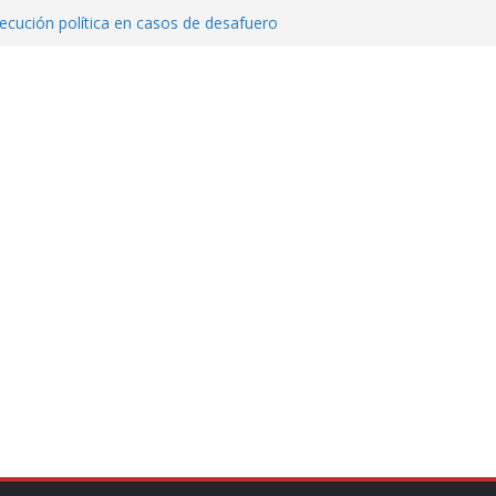
cución política en casos de desafuero
 Movimiento Ciudadano
 Cuitláhuac García Jiménez desapareció
Aguirre, exgobernador de Guerrero, por
var la exportación de aguacate de
tados Unidos
zación a escuelas para dejar el esquema