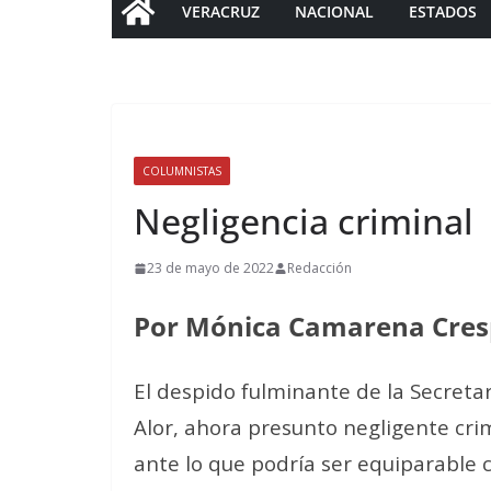
VERACRUZ
NACIONAL
ESTADOS
COLUMNISTAS
Negligencia criminal
23 de mayo de 2022
Redacción
Por Mónica Camarena Cre
El despido fulminante de la Secret
Alor, ahora presunto negligente crim
ante lo que podría ser equiparable 