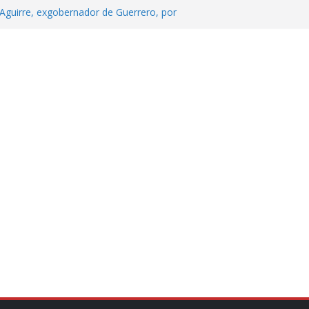
Aguirre, exgobernador de Guerrero, por
 tranquilidad tras casos de ciclosporiasis
Aguirre no es asunto político: Sheinbaum
echa, hora y sede para el examen de
?
 Cuitláhuac García Jiménez desapareció