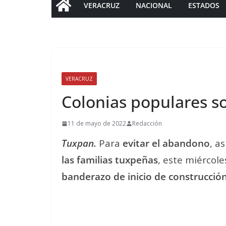
VERACRUZ
NACIONAL
ESTADOS
VERACRUZ
Colonias populares s
11 de mayo de 2022
Redacción
Tuxpan.
Para
evitar el abandono
, a
las familias tuxpeñas
, este miércole
banderazo de inicio de construcción