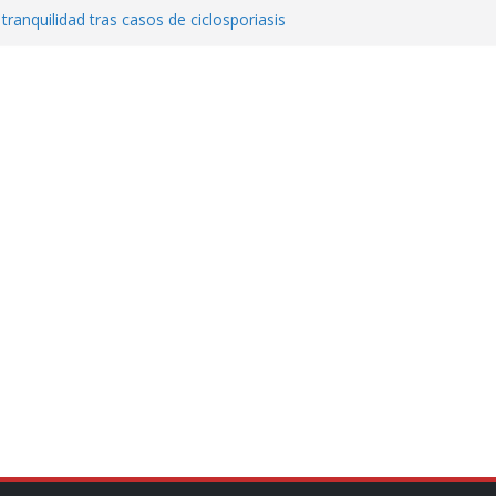
 tranquilidad tras casos de ciclosporiasis
al ingenio San Pedro y proteger cientos
eta contra diputado del PT! Lo acusa de
a el poder en Colombia y promete una
ontra el narcoterrorismo
stablecimiento de vínculos con México:
manos”