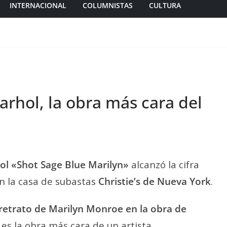
INTERNACIONAL
COLUMNISTAS
CULTURA
rhol, la obra más cara del
ol
«Shot Sage Blue Marilyn»
alcanzó la cifra
n la casa de subastas
Christie’s de Nueva York
.
 retrato de Marilyn Monroe en la obra de
es la obra más cara de un artista