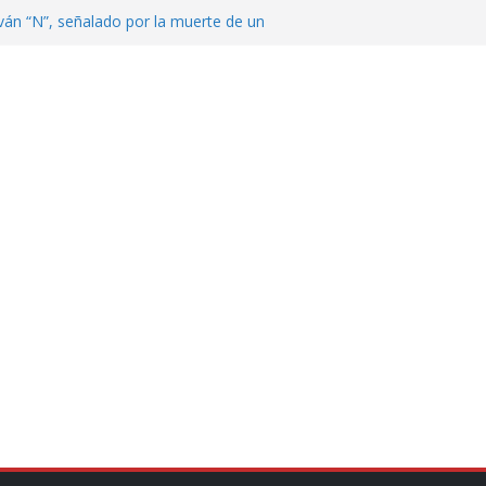
ván “N”, señalado por la muerte de un
nterrey
DE CENTROAMÉRICA! TRICOLOR
VEZ EL MEDALLERO
 Argentina para despedir a su padre, Jorge
 ‘viejitos’, Morena suspende derechos
alvatori y Grace Palomares
en Veracruz; aumentan a 33 los
lmente secos