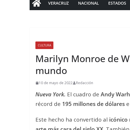
VERACRUZ
NACIONAL
ESTADOS
CULTURA
Marilyn Monroe de Wa
mundo
10 de mayo de 2022
Redacción
Nueva York.
El cuadro de
Andy Warh
récord de
195 millones de dólares
e
Este hecho ha convertido al
icónico
arte más cara del siglo XX
. También 