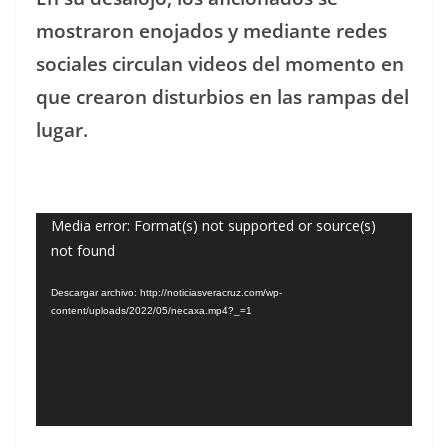
mostraron enojados y mediante redes
sociales circulan videos del momento en
que crearon disturbios en las rampas del
lugar.
Reproductor
Media error: Format(s) not supported or source(s)
not found
de
vídeo
Descargar archivo: http://noticiasveracruz.com/wp-
content/uploads/2022/05/necaxa.mp4?_=1