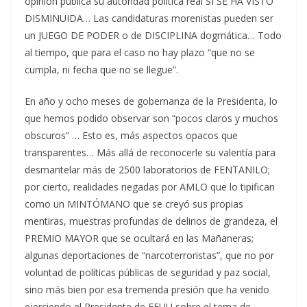
opinión pública su autoridad política real SÍ SE HA VISTO
DISMINUIDA… Las candidaturas morenistas pueden ser
un JUEGO DE PODER o de DISCIPLINA dogmática… Todo
al tiempo, que para el caso no hay plazo “que no se
cumpla, ni fecha que no se llegue”.
En año y ocho meses de gobernanza de la Presidenta, lo
que hemos podido observar son “pocos claros y muchos
obscuros” … Esto es, más aspectos opacos que
transparentes… Más allá de reconocerle su valentía para
desmantelar más de 2500 laboratorios de FENTANILO;
por cierto, realidades negadas por AMLO que lo tipifican
como un MINTÓMANO que se creyó sus propias
mentiras, muestras profundas de delirios de grandeza, el
PREMIO MAYOR que se ocultará en las Mañaneras;
algunas deportaciones de “narcoterroristas”, que no por
voluntad de políticas públicas de seguridad y paz social,
sino más bien por esa tremenda presión que ha venido
ejerciendo el Presidente de EEUU sobre el tema de