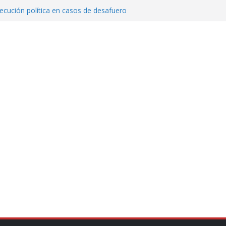
cución política en casos de desafuero
 Movimiento Ciudadano
jeto punzante a cuatro hombres
Aguirre, exgobernador de Guerrero, por
var la exportación de aguacate de
tados Unidos
zación a escuelas para dejar el esquema