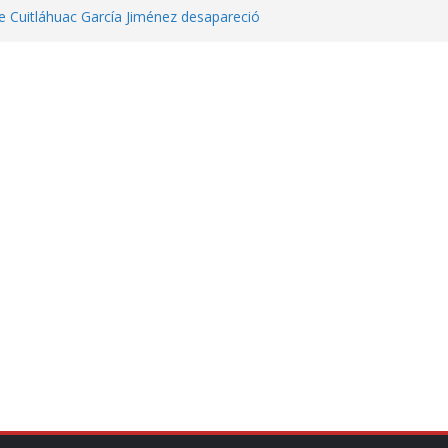
 Cuitláhuac García Jiménez desapareció
eta contra diputado del PT! Lo acusa de
 tranquilidad tras casos de ciclosporiasis
Aguirre no es asunto político: Sheinbaum
echa, hora y sede para el examen de
?