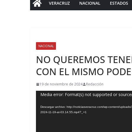
VERACRUZ
NACIONAL
ESTADOS
NACIONAL
NO QUEREMOS TENE
CON EL MISMO PODER
19 de noviembre de 2024
Redacción
Reproductor
Media error: Format(s) not supported or source
de
Descargar archivo: http://noticiasveracruz.com/wp-content/upload
vídeo
2024-11-19-at-03.14.55.mp4?_=1