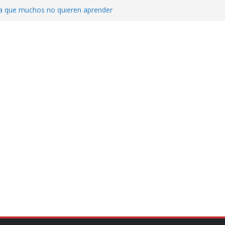
ica que muchos no quieren aprender
cluyendo a narcopolíticos”: dijo el director
iones contra el CJNG
ra el crimen patrimonial
do… o el defensor inesperado
de difamaciones, las audiencias no tienen
pulsa