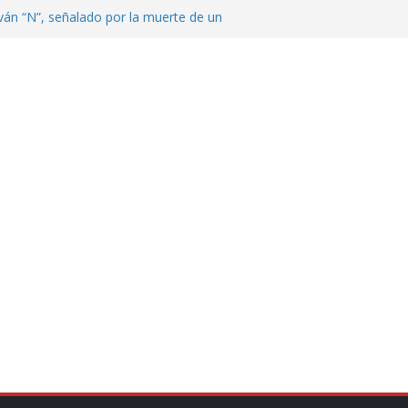
ván “N”, señalado por la muerte de un
nterrey
DE CENTROAMÉRICA! TRICOLOR
VEZ EL MEDALLERO
 Argentina para despedir a su padre, Jorge
 ‘viejitos’, Morena suspende derechos
alvatori y Grace Palomares
en Veracruz; aumentan a 33 los
lmente secos