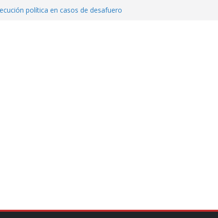
cución política en casos de desafuero
 Movimiento Ciudadano
 Cuitláhuac García Jiménez desapareció
Aguirre, exgobernador de Guerrero, por
var la exportación de aguacate de
tados Unidos
zación a escuelas para dejar el esquema