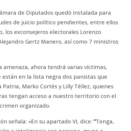
 Cámara de Diputados quedó instalada para
itudes de juicio político pendientes, entre ellos
o, los exconsejeros electorales Lorenzo
 Alejandro Gertz Manero, así como 7 ministros
a amenaza, ahora tendrá varias víctimas,
e están en la lista negra dos panistas que
 Patria, Marko Cortés y Lilly Téllez, quienes
ras tengan acceso a nuestro territorio con el
 crimen organizado.
ión señala: «En su apartado VI, dice:
“
Tenga,
ión o inteligencia con persona, grupo o