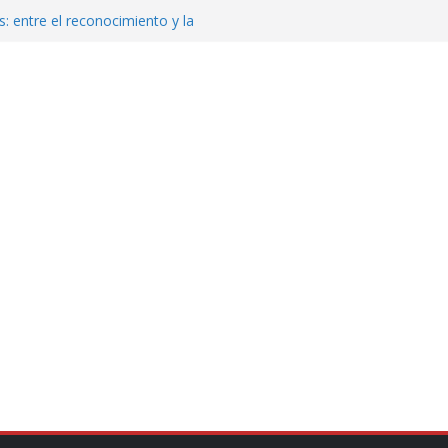
: entre el reconocimiento y la
var la exportación de aguacate de
tados Unidos
zación a escuelas para dejar el esquema
cución política en casos de desafuero
 Movimiento Ciudadano
jeto punzante a cuatro hombres