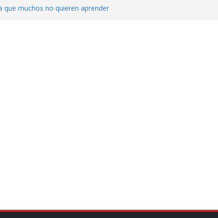
ica que muchos no quieren aprender
cluyendo a narcopolíticos”: dijo el director
iones contra el CJNG
ra el crimen patrimonial
do… o el defensor inesperado
de difamaciones, las audiencias no tienen
pulsa