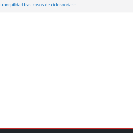
 tranquilidad tras casos de ciclosporiasis
al ingenio San Pedro y proteger cientos
eta contra diputado del PT! Lo acusa de
a el poder en Colombia y promete una
ontra el narcoterrorismo
stablecimiento de vínculos con México:
manos”