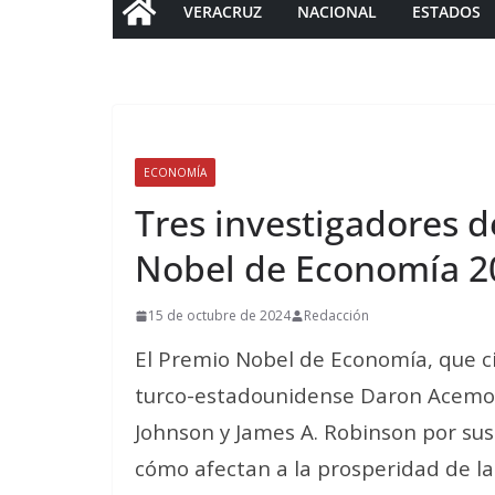
VERACRUZ
NACIONAL
ESTADOS
ECONOMÍA
Tres investigadores d
Nobel de Economía 2
15 de octubre de 2024
Redacción
El Premio Nobel de Economía, que cie
turco-estadounidense Daron Acemog
Johnson y James A. Robinson por sus 
cómo afectan a la prosperidad de la