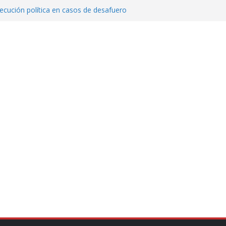
cución política en casos de desafuero
 Movimiento Ciudadano
 Cuitláhuac García Jiménez desapareció
Aguirre, exgobernador de Guerrero, por
var la exportación de aguacate de
tados Unidos
zación a escuelas para dejar el esquema