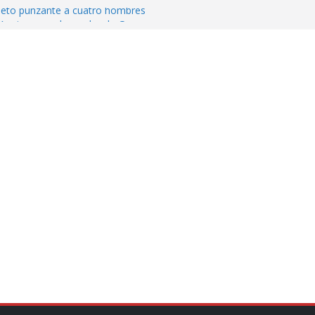
jeto punzante a cuatro hombres
Aguirre, exgobernador de Guerrero, por
var la exportación de aguacate de
tados Unidos
zación a escuelas para dejar el esquema
cución política en casos de desafuero
 Movimiento Ciudadano