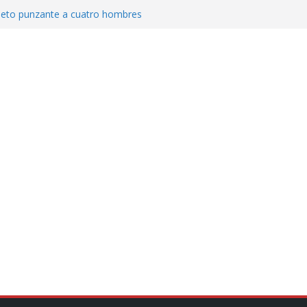
jeto punzante a cuatro hombres
Aguirre, exgobernador de Guerrero, por
var la exportación de aguacate de
tados Unidos
zación a escuelas para dejar el esquema
cución política en casos de desafuero
 Movimiento Ciudadano