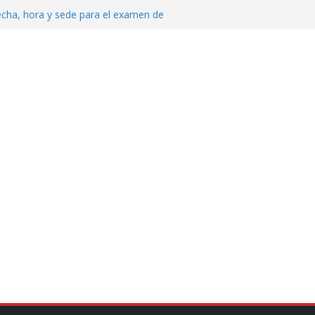
echa, hora y sede para el examen de
?
al ingenio San Pedro y proteger cientos
eta contra diputado del PT! Lo acusa de
 tranquilidad tras casos de ciclosporiasis
Aguirre no es asunto político: Sheinbaum