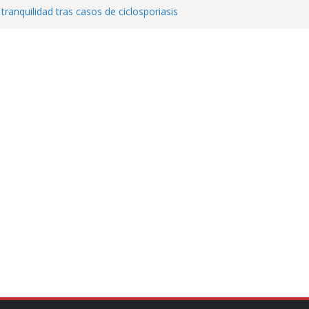
 tranquilidad tras casos de ciclosporiasis
al ingenio San Pedro y proteger cientos
eta contra diputado del PT! Lo acusa de
a el poder en Colombia y promete una
ontra el narcoterrorismo
stablecimiento de vínculos con México:
manos”