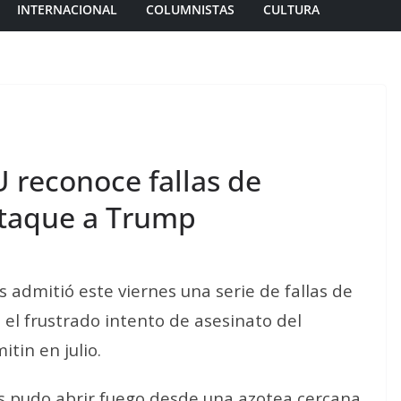
INTERNACIONAL
COLUMNISTAS
CULTURA
U reconoce fallas de
 ataque a Trump
s admitió este viernes una serie de fallas de
n el frustrado intento de asesinato del
tin en julio.
 pudo abrir fuego desde una azotea cercana