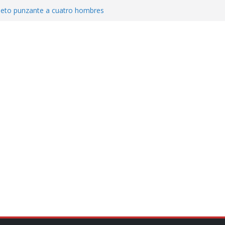
jeto punzante a cuatro hombres
Aguirre, exgobernador de Guerrero, por
var la exportación de aguacate de
tados Unidos
zación a escuelas para dejar el esquema
cución política en casos de desafuero
 Movimiento Ciudadano