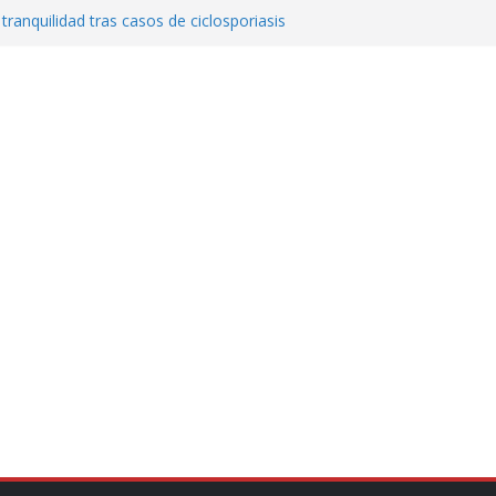
 tranquilidad tras casos de ciclosporiasis
al ingenio San Pedro y proteger cientos
eta contra diputado del PT! Lo acusa de
a el poder en Colombia y promete una
ontra el narcoterrorismo
stablecimiento de vínculos con México:
manos”