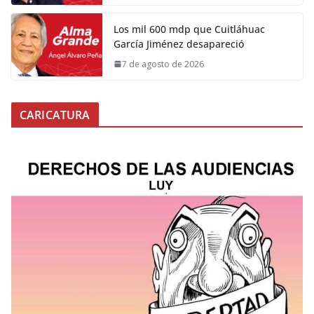
Los mil 600 mdp que Cuitláhuac
García Jiménez desapareció
7 de agosto de 2026
CARICATURA