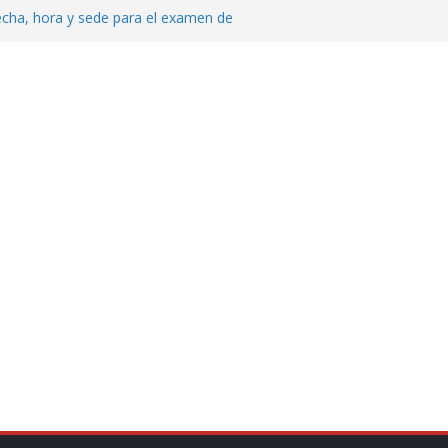
echa, hora y sede para el examen de
?
al ingenio San Pedro y proteger cientos
eta contra diputado del PT! Lo acusa de
 tranquilidad tras casos de ciclosporiasis
Aguirre no es asunto político: Sheinbaum