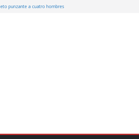
jeto punzante a cuatro hombres
Aguirre, exgobernador de Guerrero, por
var la exportación de aguacate de
tados Unidos
zación a escuelas para dejar el esquema
cución política en casos de desafuero
 Movimiento Ciudadano