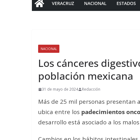
VERACRUZ
NACIONAL
ESTADOS
NACIONAL
Los cánceres digestiv
población mexicana
31 de mayo de 2024
Redacción
Más de 25 mil personas presentan a
ubica entre los
padecimientos onco
desarrollo está asociado a los malos 
Cambios en los hábitos intestinales,