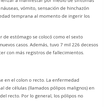
menzar a manifestar por medio de síntomas
, náuseas, vómito, sensación de hinchazón
edad temprana al momento de ingerir los
er de estómago se colocó como el sexto
 nuevos casos. Además, tuvo 7 mil 226 decesos
cer con más registros de fallecimientos.
se en el colon o recto. La enfermedad
l de células (llamados pólipos malignos) en
del recto. Por lo general, los pólipos no