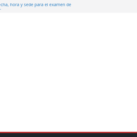
echa, hora y sede para el examen de
?
al ingenio San Pedro y proteger cientos
eta contra diputado del PT! Lo acusa de
 tranquilidad tras casos de ciclosporiasis
Aguirre no es asunto político: Sheinbaum