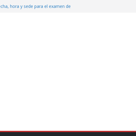
echa, hora y sede para el examen de
?
al ingenio San Pedro y proteger cientos
eta contra diputado del PT! Lo acusa de
 tranquilidad tras casos de ciclosporiasis
Aguirre no es asunto político: Sheinbaum