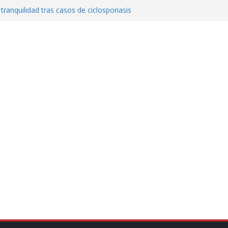
 tranquilidad tras casos de ciclosporiasis
al ingenio San Pedro y proteger cientos
eta contra diputado del PT! Lo acusa de
a el poder en Colombia y promete una
ontra el narcoterrorismo
stablecimiento de vínculos con México:
manos”