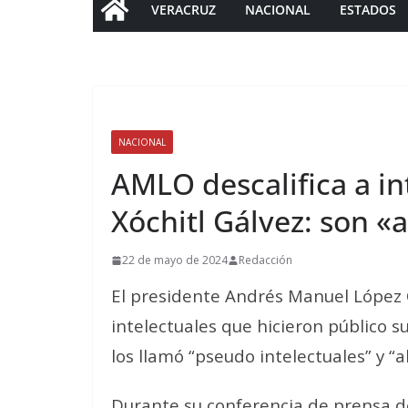
VERACRUZ
NACIONAL
ESTADOS
NACIONAL
AMLO descalifica a i
Xóchitl Gálvez: son «
22 de mayo de 2024
Redacción
El presidente Andrés Manuel López 
intelectuales que hicieron público s
los llamó “pseudo intelectuales” y “a
Durante su conferencia de prensa de