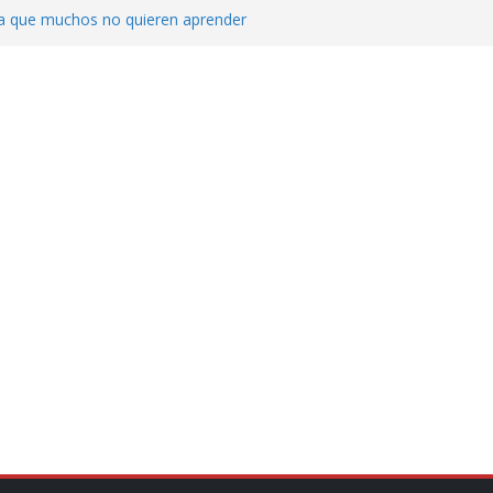
ica que muchos no quieren aprender
cluyendo a narcopolíticos”: dijo el director
iones contra el CJNG
ra el crimen patrimonial
do… o el defensor inesperado
de difamaciones, las audiencias no tienen
pulsa