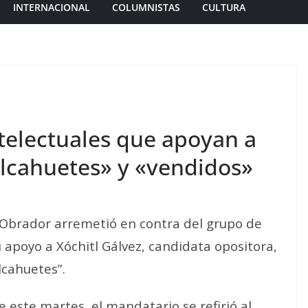
INTERNACIONAL
COLUMNISTAS
CULTURA
ntelectuales que apoyan a
alcahuetes» y «vendidos»
Obrador arremetió en contra del grupo de
u apoyo a Xóchitl Gálvez, candidata opositora,
lcahuetes”.
 este martes, el mandatario se refirió al