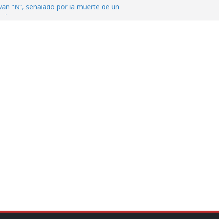
ván “N”, señalado por la muerte de un
nterrey
DE CENTROAMÉRICA! TRICOLOR
VEZ EL MEDALLERO
 Argentina para despedir a su padre, Jorge
 ‘viejitos’, Morena suspende derechos
alvatori y Grace Palomares
en Veracruz; aumentan a 33 los
lmente secos