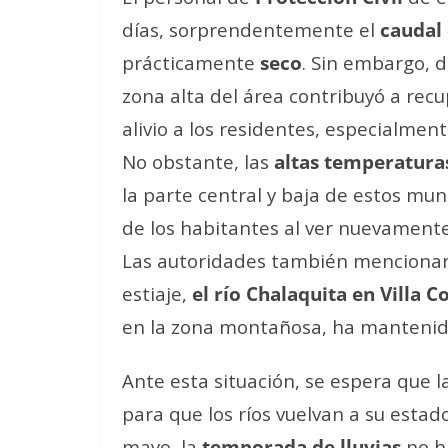
días, sorprendentemente el
caudal 
prácticamente
seco
. Sin embargo, 
zona alta del área contribuyó a recup
alivio a los residentes, especialment
No obstante, las
altas temperatura
la parte central y baja de estos mun
de los habitantes al ver nuevament
Las autoridades también mencionar
estiaje,
el río Chalaquita en Villa 
en la zona montañosa, ha mantenido
Ante esta situación, se espera que la
para que los ríos vuelvan a su esta
mayo, la
temporada de lluvias
no h