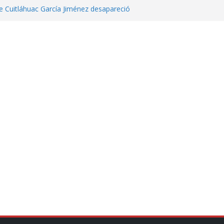
 Cuitláhuac García Jiménez desapareció
eta contra diputado del PT! Lo acusa de
 tranquilidad tras casos de ciclosporiasis
Aguirre no es asunto político: Sheinbaum
echa, hora y sede para el examen de
?