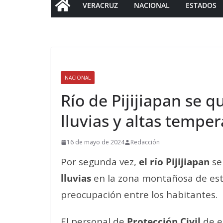
VERACRUZ
NACIONAL
ESTADOS
NACIONAL
Río de Pijijiapan se q
lluvias y altas tempe
16 de mayo de 2024
Redacción
Por segunda vez,
el río Pijijiapan
se
lluvias
en la zona montañosa de est
preocupación entre los habitantes.
El personal de
Protección Civil
de e