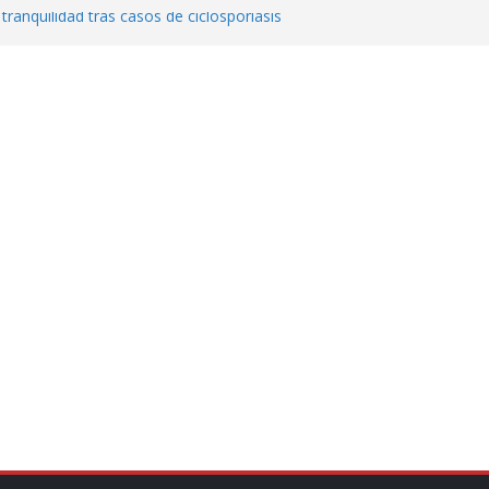
 tranquilidad tras casos de ciclosporiasis
al ingenio San Pedro y proteger cientos
eta contra diputado del PT! Lo acusa de
a el poder en Colombia y promete una
ontra el narcoterrorismo
stablecimiento de vínculos con México:
manos”