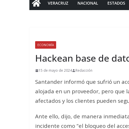
VERACRUZ
NACIONAL
ESTADOS
ECONOMÍA
Hackean base de dat
15 de mayo de 2024
Redacción
Santander informó que sufrió un ac
alojada en un proveedor, pero que l
afectados y los clientes pueden seg
Ante ello, dijo, de manera inmedia
incidente como “el bloqueo del acces