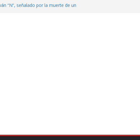
ván “N”, señalado por la muerte de un
nterrey
DE CENTROAMÉRICA! TRICOLOR
VEZ EL MEDALLERO
 Argentina para despedir a su padre, Jorge
 ‘viejitos’, Morena suspende derechos
alvatori y Grace Palomares
en Veracruz; aumentan a 33 los
lmente secos