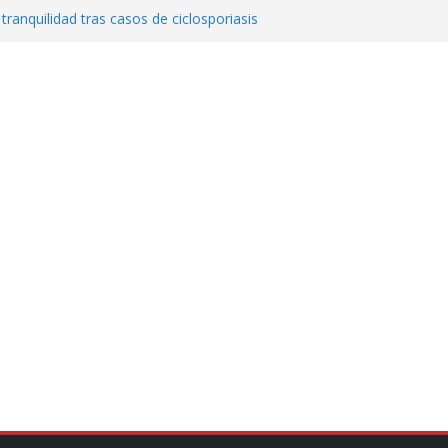
 tranquilidad tras casos de ciclosporiasis
al ingenio San Pedro y proteger cientos
eta contra diputado del PT! Lo acusa de
a el poder en Colombia y promete una
ontra el narcoterrorismo
stablecimiento de vínculos con México:
manos”