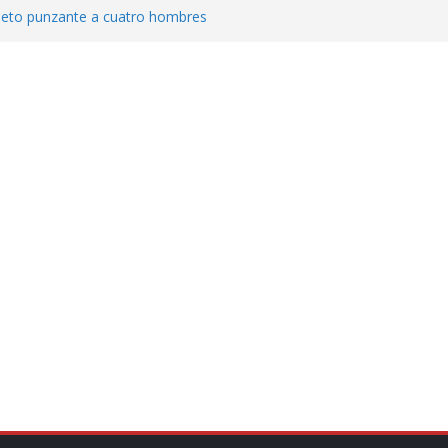
jeto punzante a cuatro hombres
Aguirre, exgobernador de Guerrero, por
var la exportación de aguacate de
tados Unidos
zación a escuelas para dejar el esquema
cución política en casos de desafuero
 Movimiento Ciudadano