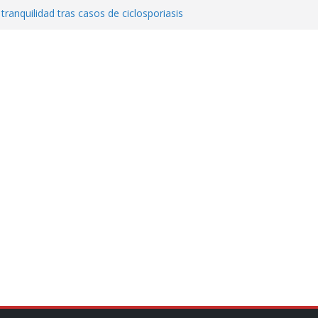
 tranquilidad tras casos de ciclosporiasis
al ingenio San Pedro y proteger cientos
eta contra diputado del PT! Lo acusa de
a el poder en Colombia y promete una
ontra el narcoterrorismo
stablecimiento de vínculos con México:
manos”