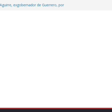
Aguirre, exgobernador de Guerrero, por
 tranquilidad tras casos de ciclosporiasis
Aguirre no es asunto político: Sheinbaum
echa, hora y sede para el examen de
?
 Cuitláhuac García Jiménez desapareció